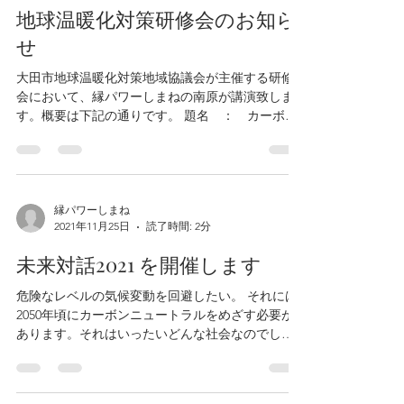
2023年1月30日
読了時間: 1分
地球温暖化対策研修会のお知ら
せ
大田市地球温暖化対策地域協議会が主催する研修
会において、縁パワーしまねの南原が講演致しま
す。概要は下記の通りです。 題名 ： カーボン
ニュートラルと私たちのくらし～新型コロナ禍、
ウクライナ危機を経て、世界と日本はどこに向か
うのか～...
縁パワーしまね
2021年11月25日
読了時間: 2分
未来対話2021 を開催します
危険なレベルの気候変動を回避したい。 それには
2050年頃にカーボンニュートラルをめざす必要が
あります。それはいったいどんな社会なのでしょ
うか。 果たして本当に達成できるのか。今、私た