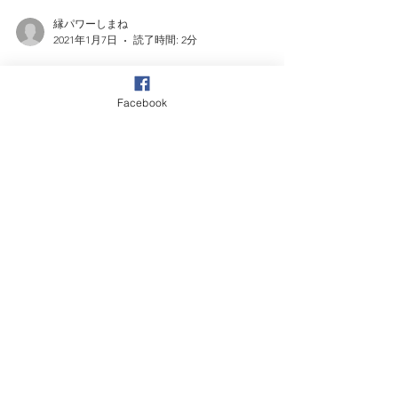
ちは何をすればよいのか。みんなで一緒に考え、
アクションを起こすための話し合いしませんか。
ぜ...
縁パワーしまね
2021年1月7日
読了時間: 2分
Facebook
オンラインフォーラム未来対話
第2弾「EV」開催のご案内
みなさま 好評を博したオンラインフォーラム未来
対話の第2弾を開催します。 第1回のテーマは
「EV」 2050年カーボンニュートラルの実現に向け
て鍵を握る分野のひとつとして注目されている電
気自動車について、「なぜ今電気自動車が求めら
れているのか」「値段と乗り心地、充電の便利さ...
縁パワーしまね
2020年11月20日
読了時間: 3分
オンラインフォーラム未来対話
第5回「エネルギーと我々の未