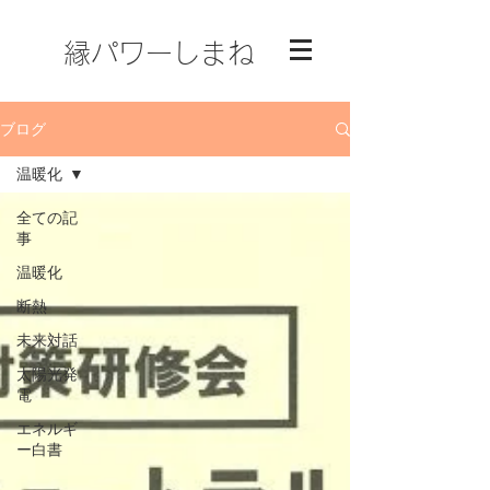
縁パワーしまね
ブログ
温暖化
全ての記
事
温暖化
断熱
未来対話
太陽光発
電
エネルギ
ー白書